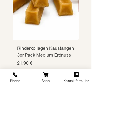
Rinderkollagen Kaustangen
Rinderkollagen Kaus
3er Pack Medium Erdnuss
3er Pack Medium
Rind&Gemüse
Preis
21,90 €
Preis
21,90 €
inkl. MwSt.
|
zzgl. Versand
inkl. MwSt.
Phone
Shop
Kontaktformular
In den Warenkorb