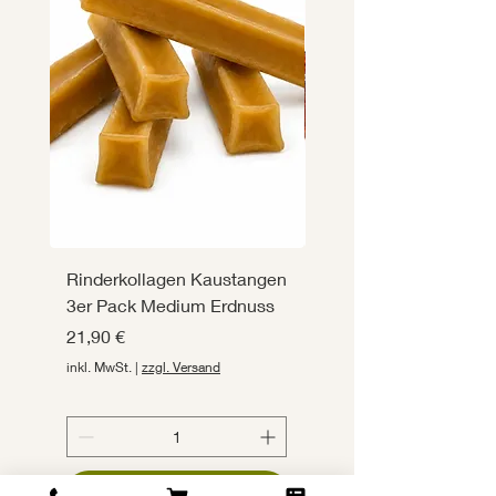
Rinderkollagen Kaustangen
Rinderkollagen Kaus
3er Pack Medium Erdnuss
3er Pack Medium
Rind&Gemüse
Preis
21,90 €
Preis
21,90 €
inkl. MwSt.
|
zzgl. Versand
inkl. MwSt.
In den Warenkorb