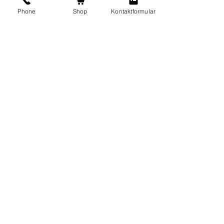
Phone
Shop
Kontaktformular
Futter Treff Andreas
Lindörfer
Pforzheimer Str. 6
75196 Remchingen
Tel:
07232-5099558
015792500866
Kontaktieren Sie uns
Shop
Hund