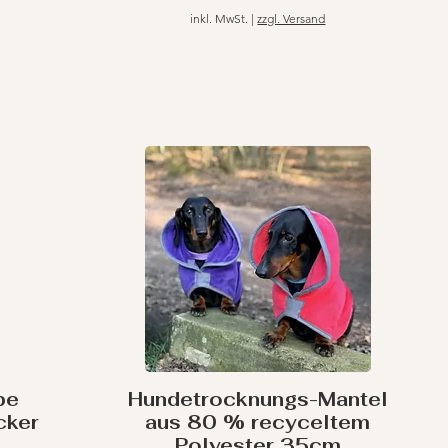
inkl. MwSt.
|
zzgl. Versand
pe
Hundetrocknungs-Mantel
cker
aus 80 % recyceltem
Polyester 35cm