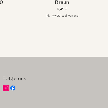
00
Braun
Preis
6,49 €
inkl. MwSt.
|
zzgl. Versand
Folge uns