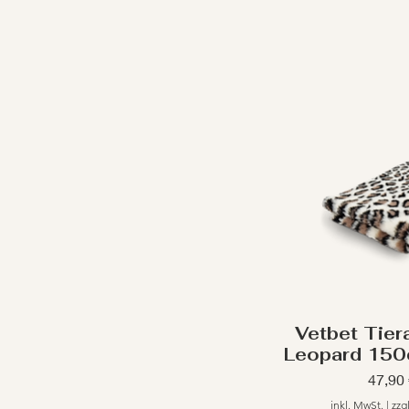
Vetbet Tiera
Leopard 150
Preis
47,90
inkl. MwSt.
|
zzg