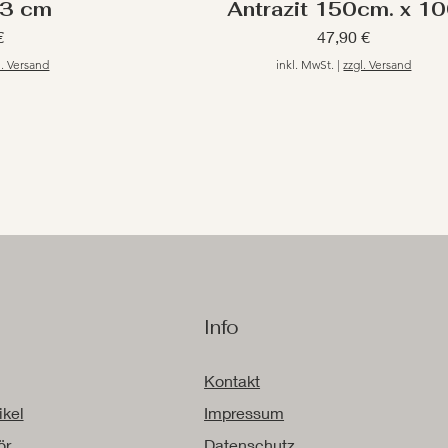
23 cm
Antrazit 150cm. x 1
Preis
€
47,90 €
l. Versand
inkl. MwSt.
|
zzgl. Versand
p
Info
Kontakt
ikel
Impressum
ör
Datenschutz