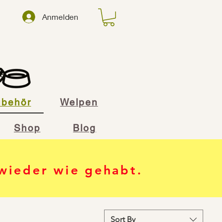
Anmelden
ubehör
Welpen
Shop
Blog
 wieder wie gehabt.
Sort By