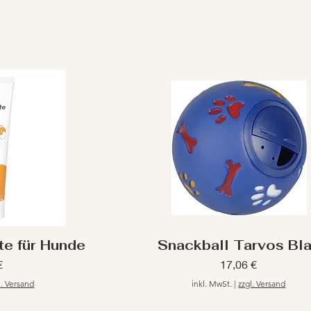
e für Hunde
Snackball Tarvos Bl
Preis
€
17,06 €
l. Versand
inkl. MwSt.
|
zzgl. Versand