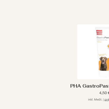
PHA GastroPast
Preis
4,50 
inkl. MwSt.
|
zzg