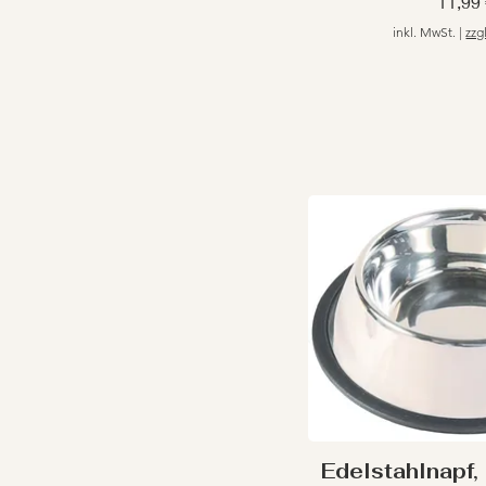
Preis
11,99
inkl. MwSt.
|
zzg
Edelstahlnapf,