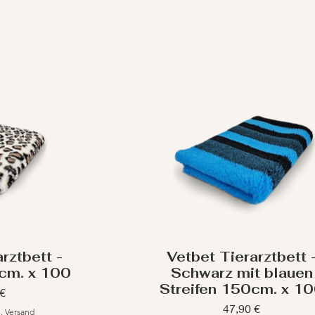
rztbett -
Vetbet Tierarztbett 
cm. x 100
Schwarz mit blauen
Streifen 150cm. x 1
 €
Preis
47,90 €
l. Versand