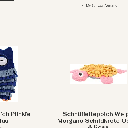
inkl. MwSt.
|
zzgl. Versand
ich Plinkie
Schnüffelteppich Wel
lau
Morgano Schildkröte O
& Rosa