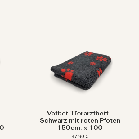
-
Vetbet Tierarztbett -
Schwarz mit roten Pfoten
00
150cm. x 100
Preis
47,90 €