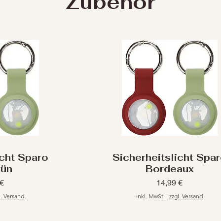
Zubehör
icht Sparo
Sicherheitslicht Spa
rün
Bordeaux
Preis
 €
14,99 €
l. Versand
inkl. MwSt.
|
zzgl. Versand