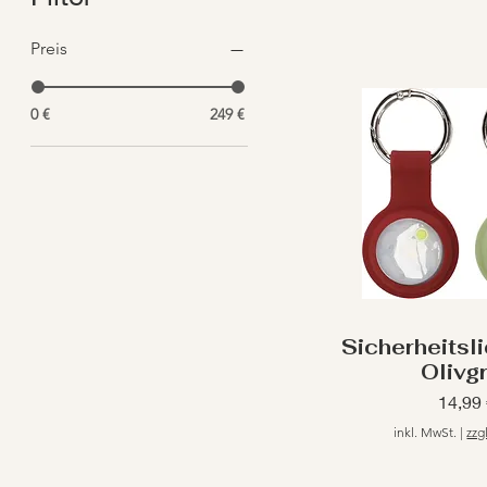
Preis
0 €
249 €
Sicherheitsl
Olivg
Preis
14,99
inkl. MwSt.
|
zzg