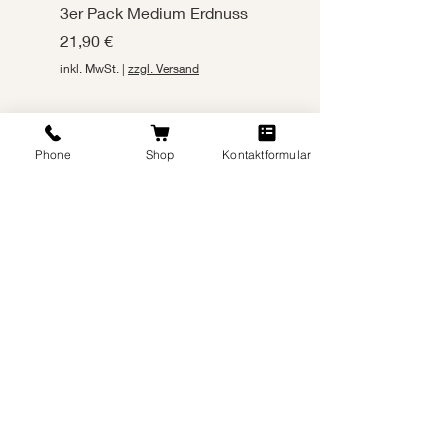
3er Pack Medium Erdnuss
3er Pack Medium
Rind&Gemüse
Preis
21,90 €
Preis
21,90 €
inkl. MwSt.
|
zzgl. Versand
inkl. MwSt.
Phone
Shop
Kontaktformular
In den Warenkorb
Futter Treff Andreas
Lindörfer
Pforzheimer Str. 6
75196 Remchingen
Tel:
07232-5099558