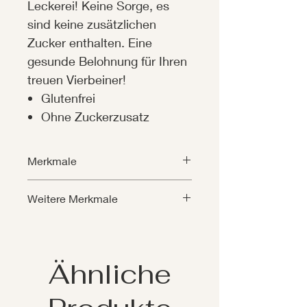
Leckerei! Keine Sorge, es
sind keine zusätzlichen
Zucker enthalten. Eine
gesunde Belohnung für Ihren
treuen Vierbeiner!
Glutenfrei
Ohne Zuckerzusatz
Merkmale
Weitere Merkmale
Art des
Huhn
Geschmacks:
Nicht
Unter 6
geeignet für:
Monaten
Art des
Stick
Ähnliche
Snacks:
Diät:
Glutenfrei,