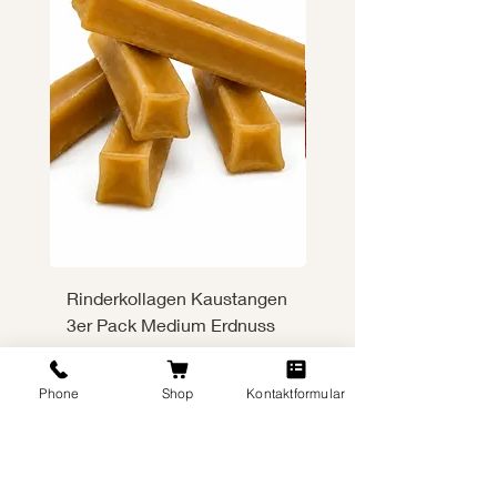
Rinderkollagen Kaustangen
Rinderkollagen Kaus
3er Pack Medium Erdnuss
3er Pack Medium
Rind&Gemüse
Preis
21,90 €
Preis
21,90 €
inkl. MwSt.
|
zzgl. Versand
Phone
Shop
Kontaktformular
inkl. MwSt.