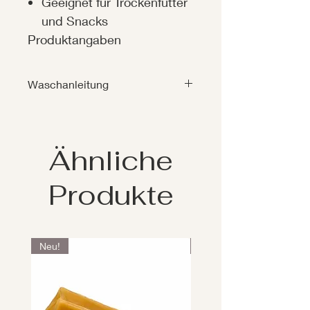
Geeignet für Trockenfutter
und Snacks
Produktangaben
Waschanleitung
Waschbar:
Ja
Ähnliche
Typ der
30
Waschanleitungen:
Grad
Produkte
Neu!
Neu!