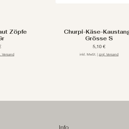
aut Zöpfe
Churpi-Käse-Kaustan
Gr
Grösse S
Preis
€
5,10 €
l. Versand
inkl. MwSt.
|
zzgl. Versand
p
Info