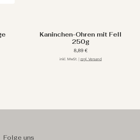
ge
Kaninchen-Ohren mit Fell
250g
Preis
8,89 €
inkl. MwSt.
|
zzgl. Versand
Folge uns