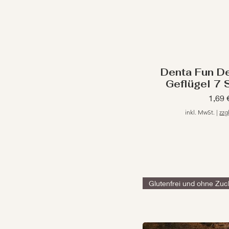
Denta Fun De
Geflügel 7 
Preis
1,69 
inkl. MwSt.
|
zzg
Glutenfrei und ohne Zuc