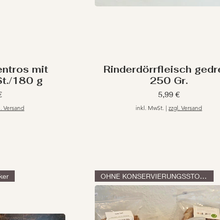
ntros mit
Rinderdörrfleisch gedr
St./180 g
250 Gr.
Preis
€
5,99 €
l. Versand
inkl. MwSt.
|
zzgl. Versand
ker
OHNE KONSERVIERUNGSSTOFFE