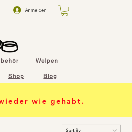
Anmelden
ubehör
Welpen
Shop
Blog
 wieder wie gehabt.
Sort By