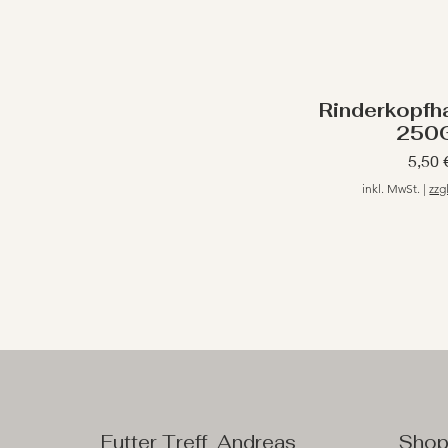
Rinderkopfh
250
Preis
5,50 
inkl. MwSt.
|
zzg
Futter Treff Andreas
Sho